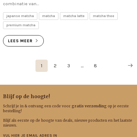
combinatie van...
japanse matcha
matcha
matcha latte
matcha thee
premium matcha
LEES MEER
1
2
3
…
8
Blijf op de hoogte!
Schrijf je in & ontvang een code voor
gratis verzending
op je eerste
bestelling!
Blijf als eerste op de hoogte van deals, nieuwe producten en het laatste
nieuws.
VUL HIER JE EMAIL ADRES IN