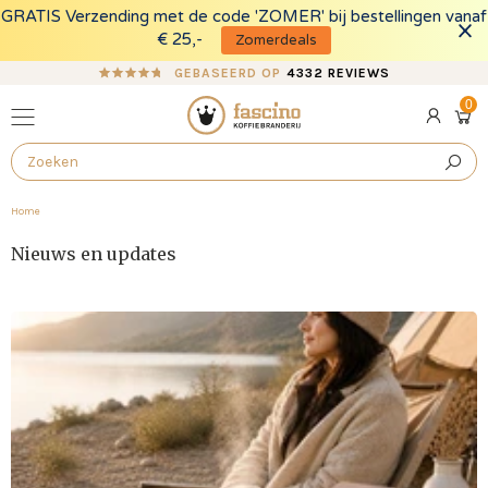
GRATIS Verzending met de code 'ZOMER' bij bestellingen vanaf
FO
Zomerdeals
€ 25,-
GEBASEERD OP
4332 REVIEWS
0
0
Log
pro
Ope
in
cart
draw
Home
Nieuws en updates