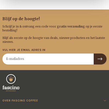
Blijf op de hoogte!
Schrijf je in & ontvang een code voor
gratis verzending
op je eerste
bestelling!
Blijf als eerste op de hoogte van deals, nieuwe producten en het laatste
nieuws.
VUL HIER JE EMAIL ADRES IN
OVER FASCINO COFFEE