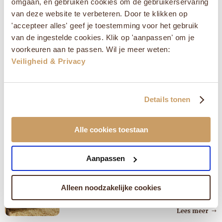
omgaan, en gebruiken cookies om de gebruikerservaring
van deze website te verbeteren. Door te klikken op
Goede koffie op de camping? Dit is de
zomertrend van 2026
'accepteer alles' geef je toestemming voor het gebruik
van de ingestelde cookies. Klik op 'aanpassen' om je
Eerste ochtend op de camping. Slaapzak nog warm,
vogelgezang, frisse lucht. Bij de
voorkeuren aan te passen. Wil je meer weten:
buren staat al een campingbrander aan en ruik je de
geur v...
Veiligheid & Privacy
Lees meer
Goede koffie op vakantie? Ontdek onze
Details tonen
Drip Bags
Voor veel koffieliefhebbers begint de dag pas écht met
een goede kop koffie. Maar zodra de koffiemachine
Alle cookies toestaan
thuisblijft en de zomervakantie begint,...
Lees meer
Aanpassen
Koffie van Maart - Flores Laga Lizu
Voor maart selecteerden we een koffie met karakter:
Alleen noodzakelijke cookies
Flores Laga Lizu. Een uitgesproken koffie uit de
vulkanische hooglanden van het Indonesische...
Lees meer