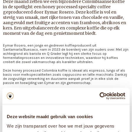
Deze maand zetten we een bijzondere Colombiaanse koffie
in de spotlight: een honey processed specialty coffee
geproduceerd door Eymar Rosero. Deze koffie is vol en
stevig van smaak, met rijke tonen van chocolade en vanille,
aangevuld met fruitige accenten van framboos, abrikoos en
kers. Een uitgebalanceerde en complexe koffie die op elk
moment van de dag een genietmoment biedt.
Eymar Rosero, een jonge en gedreven koffieproducent uit
Santamaría/Buesaco, nam in 2023 de boerderij van zijn ouders over. Met zijn
achtergrond als barista en Q Grader legt hij een sterke focus op
fermentatieprocessen en innovatieve technieken, waardoor hij koffies
creëert die zowel vakmanschap als karakter uitstralen.
Deze honey processed Colombia koffie is ideaal als espresso, lungo of als
basis voor melkspecialiteiten zoals cappuccino en latte macchiato. Dankzij
de zorgvuldige verwerking en duurzame aanpak proef je in elke slok de
passie en toewijding van Eymar en zijn gemeenschap.
Ontdek nu deze bijzondere koffie en ervaar de diversiteit en rijkdom van de
specialty coffee uit Colombia.
Deze website maakt gebruik van cookies
colombia
honey processed
koffie van de maand
We zijn transparant over hoe we met jouw gegevens