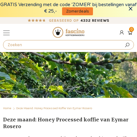
GRATIS Verzending met de code 'ZOMER' bij bestellingen vanaf
FO
€ 25,-
Zomerdeals
GEBASEERD OP
4332 REVIEWS
0
0
Log
pro
Ope
in
cart
draw
Home
Deze Maand: Honey Processed Koffie Van Eymar Rosero
Deze maand: Honey Processed koffie van Eymar
Rosero