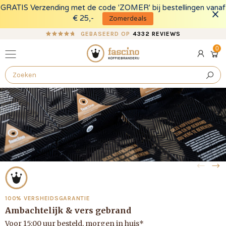
GRATIS Verzending met de code 'ZOMER' bij bestellingen vanaf
FO
€ 25,-
Zomerdeals
GEBASEERD OP
4332 REVIEWS
Koffiebranderij Fascino
0
0
Log
pro
Ope
in
cart
draw
100% VERSHEIDSGARANTIE
Ambachtelijk & vers gebrand
Voor 15:00 uur besteld, morgen in huis*