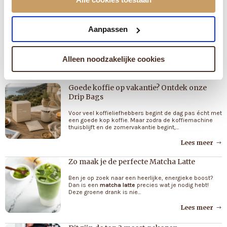
voor het reinigen en ontkalken van je machine zodat je de kwaliteit van je
kopje koffie hoog kunt houden.
Aanpassen
NIEUWS & UPDATES
Blog
Alleen noodzakelijke cookies
Goede koffie op vakantie? Ontdek onze
Drip Bags
Voor veel koffieliefhebbers begint de dag pas écht met
een goede kop koffie. Maar zodra de koffiemachine
thuisblijft en de zomervakantie begint,...
Lees meer
Zo maak je de perfecte Matcha Latte
Ben je op zoek naar een heerlijke, energieke boost?
Dan is een
matcha latte
precies wat je nodig hebt!
Deze groene drank is nie...
Lees meer