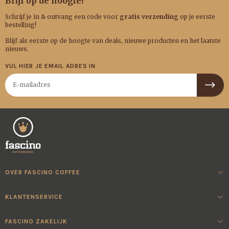
Blijf op de hoogte!
Schrijf je in & ontvang een code voor
gratis verzending
op je eerste
bestelling!
Blijf als eerste op de hoogte van deals, nieuwe producten en het laatste
nieuws.
VUL HIER JE EMAIL ADRES IN
OVER FASCINO COFFEE
KLANTENSERVICE
FASCINO ZAKELIJK