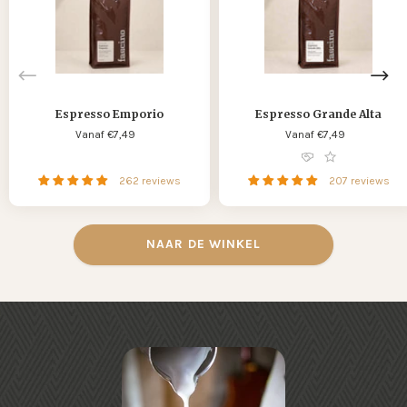
Alta
Espresso Emporio
Espresso Grande Alta
Standaard
Vanaf €7,49
Standaard
Vanaf €7,49
prijs
prijs
262 reviews
207 reviews
NAAR DE WINKEL