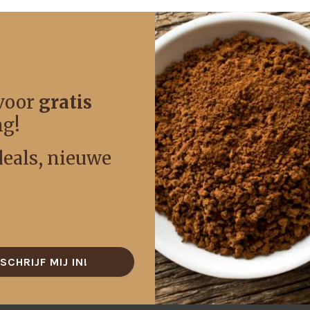
 voor
gratis
ng!
 deals, nieuwe
SCHRIJF MIJ IN!