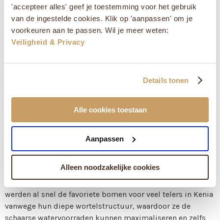
de beste omgeving creëren voor bonen om zich langzaam
'accepteer alles' geef je toestemming voor het gebruik
te ontwikkelen en zoveel mogelijk suiker te vergaren.
van de ingestelde cookies. Klik op 'aanpassen' om je
voorkeuren aan te passen. Wil je meer weten:
De boerderijen in de provincie zijn meestal klein en boeren
Veiligheid & Privacy
verbouwen koffie op kleine percelen naast andere
voedselgewassen.
De fabriek is een knooppunt geweest voor 571 boeren die
Details tonen
hun koffie aanleveren voor verwerking. Leden van Kiriaini
Factory hebben toegang tot vele diensten, waaronder de
verwerking van bessen en de marketing van het
Alle cookies toestaan
eindproduct.
Boeren die aan Kiriaini leveren, cultiveren voornamelijk
Aanpassen
SL28 en SL34 in kleine koffietuinen met gemiddeld
ongeveer 200 bomen. 'SL'-variëteiten zijn cultivars die
Alleen noodzakelijke cookies
oorspronkelijk in de jaren dertig en veertig door Scott
Agricultural Laboratories (SAL) werden uitgebracht. Ze
werden al snel de favoriete bomen voor veel telers in Kenia
vanwege hun diepe wortelstructuur, waardoor ze de
schaarse watervoorraden kunnen maximaliseren en zelfs