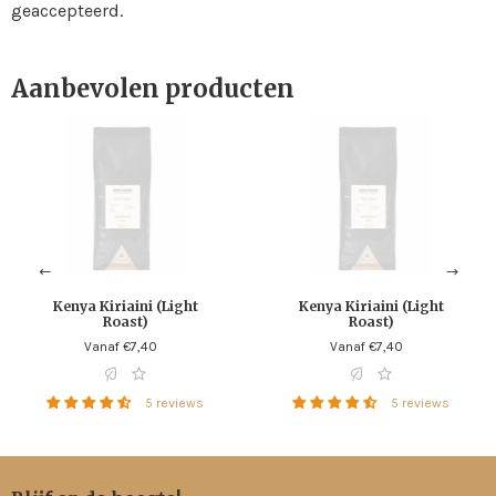
geaccepteerd.
Aanbevolen producten
Kenya
Kenya
Kiriaini
Kiriaini
(Light
(Light
Roast)
Roast)
Kenya Kiriaini (Light
Kenya Kiriaini (Light
Roast)
Roast)
Standaard
Vanaf €7,40
Standaard
Vanaf €7,40
prijs
prijs
5 reviews
5 reviews