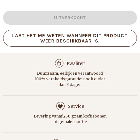
daardoor vol zoet en fris van smaak met tonen van zwarte thee,
sinaasappel en framboos en heeft een sprankelende frisse
afdronk. Heerlijk voor al je filterkoffie bereidingen of als je van een
UITVERKOCHT
frisse, fruitige espresso houdt.
LAAT HET ME WETEN WANNEER DIT PRODUCT
WEER BESCHIKBAAR IS.
Kwaliteit
Duurzaam
, eerlijk en verantwoord
100% versheidsgarantie: nooit ouder
dan 3 dagen
Service
Levering vanaf
250 gram
koffiebonen
of gemalen koffie