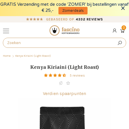
GRATIS Verzending met de code 'ZOMER' bij bestellingen vanaf
FO
€ 25,-
Zomerdeals
GEBASEERD OP
4332 REVIEWS
0
0
Log
pro
Ope
in
cart
draw
Home
Kenya Kiriaini (Light Roast)
Kenya Kiriaini (Light Roast)
5 reviews
Verdien
spaarpunten