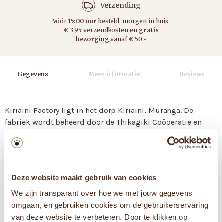
Verzending
Vóór
15:00 uur
besteld, morgen in huis.
€ 3,95 verzendkosten en
gratis
bezorging
vanaf € 50,-
Gegevens
Meer informatie
Reviews
Kiriaini Factory ligt in het dorp Kiriaini, Muranga. De
fabriek wordt beheerd door de Thikagiki Coöperatie en
werd in 1974 opgericht. Kiriaini is vernoemd naar het dorp
waar het zich bevindt.
Muranga ligt net ten zuiden van Nyeri en grenst aan de
westelijke grens tegen de gematigde hellingen van het
Deze website maakt gebruik van cookies
Aberdare-gebergte. Vruchtbare rode vulkanische grond
We zijn transparant over hoe we met jouw gegevens
levert voldoende voedingsstoffen voor het kweken van
omgaan, en gebruiken cookies om de gebruikerservaring
bomen, terwijl warme dag- en koelere nachttemperaturen
van deze website te verbeteren. Door te klikken op