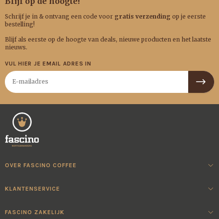
Blijf op de hoogte!
Schrijf je in & ontvang een code voor
gratis verzending
op je eerste
bestelling!
Blijf als eerste op de hoogte van deals, nieuwe producten en het laatste
nieuws.
VUL HIER JE EMAIL ADRES IN
OVER FASCINO COFFEE
KLANTENSERVICE
FASCINO ZAKELIJK