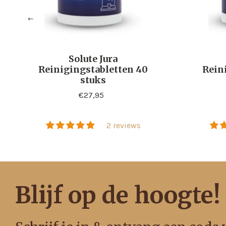
Solute Jura
Reinigingstabletten 40
Rein
stuks
Standaard
€27,95
prijs
2 reviews
Blijf op de hoogte!