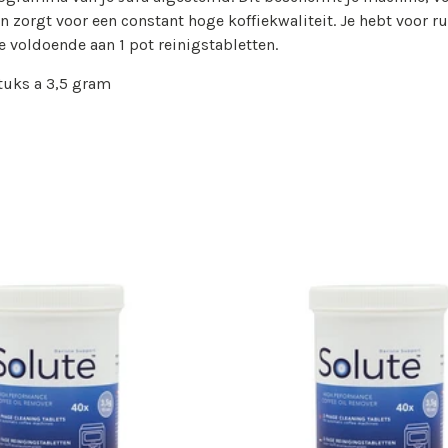
n zorgt voor een constant hoge koffiekwaliteit. Je hebt voor 
e voldoende aan 1 pot reinigstabletten.
tuks a 3,5 gram
Solute
Jura
bletten
Reinigingstabletten
40
stuks