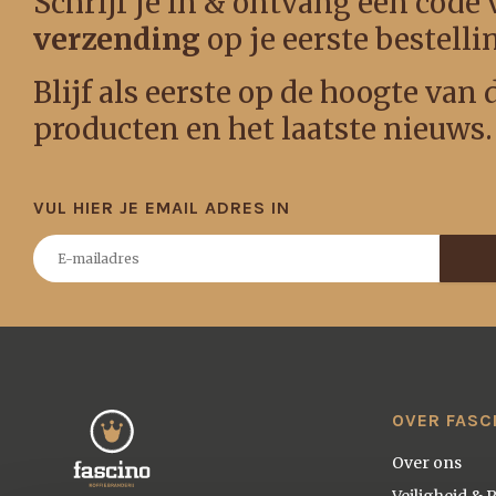
Schrijf je in & ontvang een code
verzending
op je eerste bestelli
Blijf als eerste op de hoogte van
producten en het laatste nieuws.
VUL HIER JE EMAIL ADRES IN
OVER FASC
Over ons