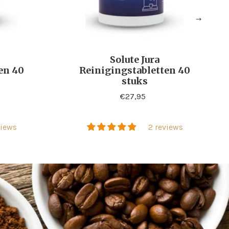
Solute Jura
en 40
Reinigingstabletten 40
stuks
Standaard
€27,95
prijs
views
2 reviews