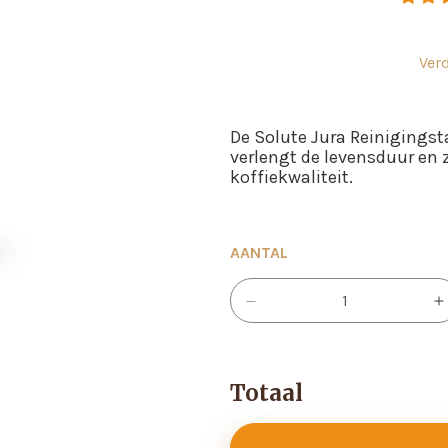
Ver
De Solute Jura Reinigingst
verlengt de levensduur en 
koffiekwaliteit.
AANTAL
Verlaag
V
aantal
a
voor
v
{{
{{
product
p
}}
}}
Totaal