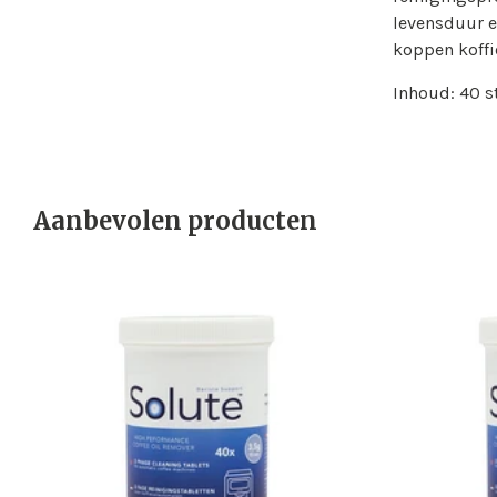
levensduur e
koppen koffi
Inhoud: 40 s
Aanbevolen producten
Solute
Solute
Jura
Jura
Reinigingstabletten
Reinigingsta
40
40
stuks
stuks