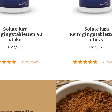
Solute Jura
Solute Jura
igingstabletten 40
Reinigingstablett
stuks
stuks
Standaard
€27,95
Standaard
€27,95
prijs
prijs
2 reviews
2 re