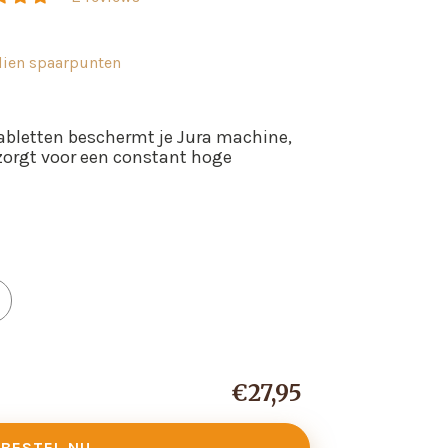
dien
spaarpunten
abletten beschermt je Jura machine,
zorgt voor een constant hoge
erlaag
antal
oor
roduct
Standaard
€27,95
prijs
BESTEL NU