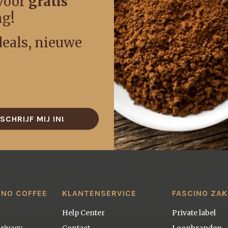
 voor
gratis
ng!
 deals, nieuwe
SCHRIJF MIJ IN!
INO COFFEE
KLANTENSERVICE
FASCINO ZAK
Help Center
Private label